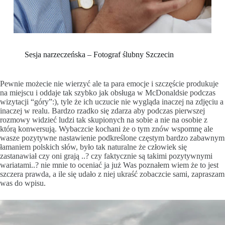
Sesja narzeczeńska – Fotograf ślubny Szczecin
Pewnie możecie nie wierzyć ale ta para emocje i szczęście produkuje
na miejscu i oddaje tak szybko jak obsługa w McDonaldsie podczas
wizytacji “góry”:), tyle że ich uczucie nie wygląda inaczej na zdjęciu a
inaczej w realu. Bardzo rzadko się zdarza aby podczas pierwszej
rozmowy widzieć ludzi tak skupionych na sobie a nie na osobie z
którą konwersują. Wybaczcie kochani że o tym znów wspomnę ale
wasze pozytywne nastawienie podkreślone częstym bardzo zabawnym
łamaniem polskich słów, było tak naturalne że człowiek się
zastanawiał czy oni grają ..? czy faktycznie są takimi pozytywnymi
wariatami..? nie mnie to oceniać ja już Was poznałem wiem że to jest
szczera prawda, a ile się udało z niej ukraść zobaczcie sami, zapraszam
was do wpisu.