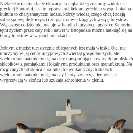
Niebieskie dachy i białe elewacje to najbardziej znajomy widok na
greckiej Santorini, jest to typowa architektura greckich wysp. Lokalna
kultura to charyzmatyczni ludzie, którzy wiedzą czego chcą i zdają
sobie sprawę ile korzyści czerpią z odwiedzających wyspę turystów.
Większość codziennie pracuje w handlu i turystyce, przez co Santorini
tętni życiem przez cały rok i nawet w listopadzie można natknąć się na
tłumy turystów w wąskich uliczkach.
Jednym z miejsc turystycznie obleganych jest mała wioska Oia, nie
uraczymy w jej centrum typowych zwierząt gospodarczych, ale
wielokrotnie natkniemy się na osły transportujące towary do pobliskich
sklepików z pamiątkami i lokalnymi produktami oraz manufakturą. Na
rozgrzanych od słońca chodnikach i wulkanicznych skałach
wielokrotnie natkniemy się na psy i koty, zwierzęta leniwie się
wygrzewają w słońcu lub szukają schronienia w cieniu.