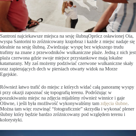
Santroni najciekawsze miejsca na sesję ślubnąOprócz osławionej Oia,
wyspa Santorini to zróżnicowany krajobraz i każde z miejsc nadaje się
idealnie na sesję ślubną. Zwiedzając wyspę bez większego trudu
trafimy na znane z przewodników wulkaniczne plaże. Jedną z nich jest
plaża czerwona gdzie swoje miejsce przystankowe mają lokalne
katamarany. My zaś możemy podziwiać czerwone wulkaniczne skały
oraz zapierających dech w piersiach otwarty widok na Morze
Egejskie.
Również łatwo trafić do miejsc z których widać całą panoramę wyspy
i przy okazji zapoznać się topografią terenu. Podróżując w
poszukiwaniu miejsc na zdjęcia mijaliśmy również winnice i gaje
Oliwne, i jeśli była możliwość wykonywaliśmy tam
zdjęcia ślubne
.
Można tam więc rozwinąć “fotograficznie” skrzydła i wykonać plener
ślubny który będzie bardzo zróżnicowany pod względem terenu i
kolorystyki.