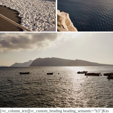
[/vc_column_text][vc_custom_heading heading_semantic=”h3″]Kto