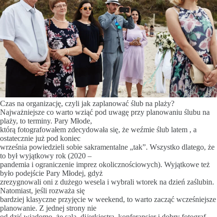
Czas na organizację, czyli jak zaplanować ślub na plaży?
Najważniejsze co warto wziąć pod uwagę przy planowaniu ślubu na
plaży, to terminy. Pary Młode,
którą fotografowałem zdecydowała się, że weźmie ślub latem , a
ostatecznie już pod koniec
września powiedzieli sobie sakramentalne „tak”. Wszystko dlatego, że
to był wyjątkowy rok (2020 –
pandemia i ograniczenie imprez okolicznościowych). Wyjątkowe też
było podejście Pary Młodej, gdyż
zrezygnowali oni z dużego wesela i wybrali wtorek na dzień zaślubin.
Natomiast, jeśli rozważa się
bardziej klasyczne przyjęcie w weekend, to warto zacząć wcześniejsze
planowanie. Z jednej strony nie
od dziś wiadomo, że sala, dj/orkiestra, konferansjer i dobry fotograf