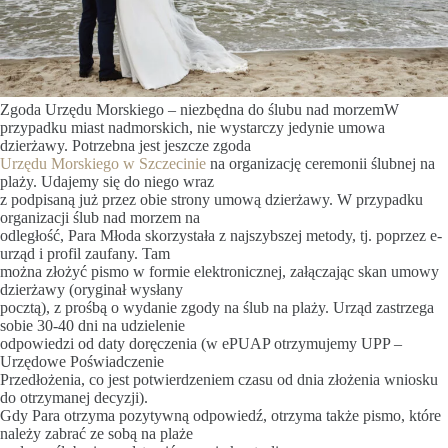
Zgoda Urzędu Morskiego – niezbędna do ślubu nad morzemW
przypadku miast nadmorskich, nie wystarczy jedynie umowa
dzierżawy. Potrzebna jest jeszcze zgoda
Urzędu Morskiego w Szczecinie
na organizację ceremonii ślubnej na
plaży. Udajemy się do niego wraz
z podpisaną już przez obie strony umową dzierżawy. W przypadku
organizacji ślub nad morzem na
odległość, Para Młoda skorzystała z najszybszej metody, tj. poprzez e-
urząd i profil zaufany. Tam
można złożyć pismo w formie elektronicznej, załączając skan umowy
dzierżawy (oryginał wysłany
pocztą), z prośbą o wydanie zgody na ślub na plaży. Urząd zastrzega
sobie 30-40 dni na udzielenie
odpowiedzi od daty doręczenia (w ePUAP otrzymujemy UPP –
Urzędowe Poświadczenie
Przedłożenia, co jest potwierdzeniem czasu od dnia złożenia wniosku
do otrzymanej decyzji).
Gdy Para otrzyma pozytywną odpowiedź, otrzyma także pismo, które
należy zabrać ze sobą na plaże