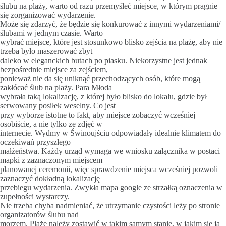
ślubu na plaży, warto od razu przemyśleć miejsce, w którym pragnie
się zorganizować wydarzenie.
Może się zdarzyć, że będzie się konkurować z innymi wydarzeniami/
ślubami w jednym czasie. Warto
wybrać miejsce, które jest stosunkowo blisko zejścia na plażę, aby nie
trzeba było maszerować zbyt
daleko w eleganckich butach po piasku. Niekorzystne jest jednak
bezpośrednie miejsce za zejściem,
ponieważ nie da się uniknąć przechodzących osób, które mogą
zakłócać ślub na plaży. Para Młoda
wybrała taką lokalizację, z której było blisko do lokalu, gdzie był
serwowany posiłek weselny. Co jest
przy wyborze istotne to fakt, aby miejsce zobaczyć wcześniej
osobiście, a nie tylko ze zdjęć w
internecie. Wydmy w Świnoujściu odpowiadały idealnie klimatem do
oczekiwań przyszłego
małżeństwa. Każdy urząd wymaga we wniosku załącznika w postaci
mapki z zaznaczonym miejscem
planowanej ceremonii, więc sprawdzenie miejsca wcześniej pozwoli
zaznaczyć dokładną lokalizację
przebiegu wydarzenia. Zwykła mapa google ze strzałką oznaczenia w
zupełności wystarczy.
Nie trzeba chyba nadmieniać, że utrzymanie czystości leży po stronie
organizatorów ślubu nad
morzem. Plaże należy zostawić w takim samym stanie, w jakim się ją