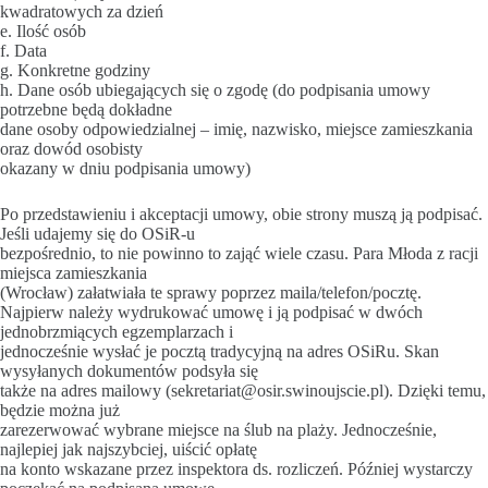
kwadratowych za dzień
e. Ilość osób
f. Data
g. Konkretne godziny
h. Dane osób ubiegających się o zgodę (do podpisania umowy
potrzebne będą dokładne
dane osoby odpowiedzialnej – imię, nazwisko, miejsce zamieszkania
oraz dowód osobisty
okazany w dniu podpisania umowy)
Po przedstawieniu i akceptacji umowy, obie strony muszą ją podpisać.
Jeśli udajemy się do OSiR-u
bezpośrednio, to nie powinno to zająć wiele czasu. Para Młoda z racji
miejsca zamieszkania
(Wrocław) załatwiała te sprawy poprzez maila/telefon/pocztę.
Najpierw należy wydrukować umowę i ją podpisać w dwóch
jednobrzmiących egzemplarzach i
jednocześnie wysłać je pocztą tradycyjną na adres OSiRu. Skan
wysyłanych dokumentów podsyła się
także na adres mailowy (sekretariat@osir.swinoujscie.pl). Dzięki temu,
będzie można już
zarezerwować wybrane miejsce na ślub na plaży. Jednocześnie,
najlepiej jak najszybciej, uiścić opłatę
na konto wskazane przez inspektora ds. rozliczeń. Później wystarczy