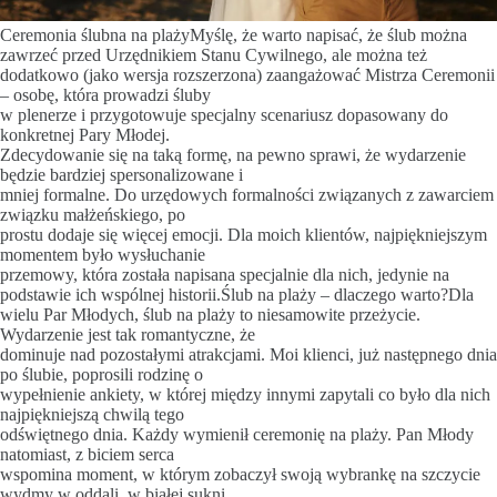
Ceremonia ślubna na plażyMyślę, że warto napisać, że ślub można
zawrzeć przed Urzędnikiem Stanu Cywilnego, ale można też
dodatkowo (jako wersja rozszerzona) zaangażować Mistrza Ceremonii
– osobę, która prowadzi śluby
w plenerze i przygotowuje specjalny scenariusz dopasowany do
konkretnej Pary Młodej.
Zdecydowanie się na taką formę, na pewno sprawi, że wydarzenie
będzie bardziej spersonalizowane i
mniej formalne. Do urzędowych formalności związanych z zawarciem
związku małżeńskiego, po
prostu dodaje się więcej emocji. Dla moich klientów, najpiękniejszym
momentem było wysłuchanie
przemowy, która została napisana specjalnie dla nich, jedynie na
podstawie ich wspólnej historii.Ślub na plaży – dlaczego warto?Dla
wielu Par Młodych, ślub na plaży to niesamowite przeżycie.
Wydarzenie jest tak romantyczne, że
dominuje nad pozostałymi atrakcjami. Moi klienci, już następnego dnia
po ślubie, poprosili rodzinę o
wypełnienie ankiety, w której między innymi zapytali co było dla nich
najpiękniejszą chwilą tego
odświętnego dnia. Każdy wymienił ceremonię na plaży. Pan Młody
natomiast, z biciem serca
wspomina moment, w którym zobaczył swoją wybrankę na szczycie
wydmy w oddali, w białej sukni,