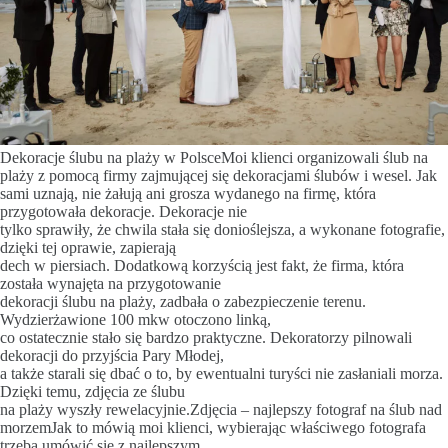
Dekoracje ślubu na plaży w PolsceMoi klienci organizowali ślub na
plaży z pomocą firmy zajmującej się dekoracjami ślubów i wesel. Jak
sami uznają, nie żałują ani grosza wydanego na firmę, która
przygotowała dekoracje. Dekoracje nie
tylko sprawiły, że chwila stała się donioślejsza, a wykonane fotografie,
dzięki tej oprawie, zapierają
dech w piersiach. Dodatkową korzyścią jest fakt, że firma, która
została wynajęta na przygotowanie
dekoracji ślubu na plaży, zadbała o zabezpieczenie terenu.
Wydzierżawione 100 mkw otoczono linką,
co ostatecznie stało się bardzo praktyczne. Dekoratorzy pilnowali
dekoracji do przyjścia Pary Młodej,
a także starali się dbać o to, by ewentualni turyści nie zasłaniali morza.
Dzięki temu, zdjęcia ze ślubu
na plaży wyszły rewelacyjnie.Zdjęcia – najlepszy fotograf na ślub nad
morzemJak to mówią moi klienci, wybierając właściwego fotografa
trzeba umówić się z najlepszym