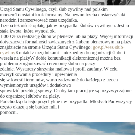
Urząd Stanu Cywilnego, czyli ślub cywilny nad polskim
morzemTo ostatni krok formalny. Na pewno trzeba dostarczyć akt
narodzin i zarezerwować czas urzędnika.
Trzeba też uiścić opłatę, jak w przypadku ślubów cywilnych. Jest to
stała kwota, która wynosi ok.
1.000 zł za realizację ślubu w plenerze lub na plaży. Więcej informacji
dotyczacych formalności związanych z ślubem plenerowym na plaży
znajdziecie na stronie Urzędu Stanu Cywilnego:
gov.pl/wez-slub-
cywilny
Kontakt z urzędnikami – niezbędny do organizacji ślubu i
wesela na plażyW dobie komunikacji elektronicznej można bez
problemu zorganizować ceremonię ślubu na plaży
zdalnie. Wystarczy skrzynka mailowa i profil zaufany. W celu
zweryfikowania procedury i upewnienia
się w kwestii terminów, warto zadzwonić do każdego z trzech
wymienionych urzędów i dodatkowo
sprawdzić przebieg sprawy. Osoby tam pracujące są przyzwyczajone
do organizacji ślubów na plaży.
Podchodzą do tego przychylnie i w przypadku Młodych Par wszyscy
często okazują się bardzo mili i
pomocni.