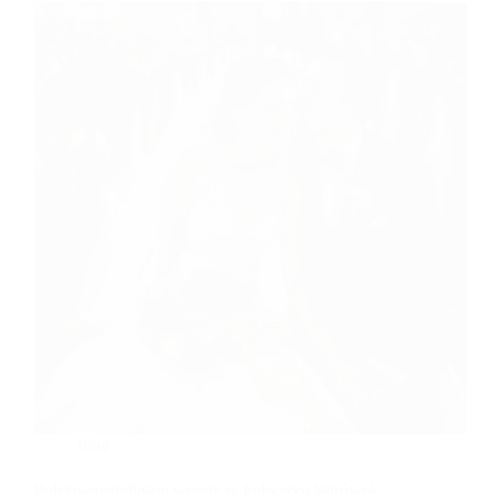
blog
Polsko-australijskie wesele w Folwarku Wirówek