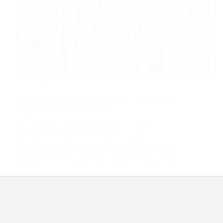
blog
Sala Weselna Zachodniopomorskie – polecane przez
fotografia Przemysław Białek
Sala weselna zachodniopomorskie – autorski
przewodnik po polecanych domach weselnych
Wszystkie osoby planujące w przyszłości wesele w
zachodniopomorskim wiedzą już doskonale, że sala
weselna to rzecz, którą trzeba załatwiać w pierwszej
kolejności. Miejsce na wesele powinno być
dopasowane idealnie pod…