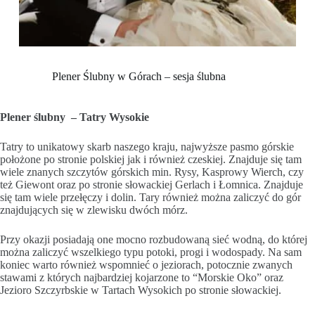
Plener Ślubny w Górach – sesja ślubna
Plener ślubny – Tatry Wysokie
Tatry to unikatowy skarb naszego kraju, najwyższe pasmo górskie
położone po stronie polskiej jak i również czeskiej. Znajduje się tam
wiele znanych szczytów górskich min. Rysy, Kasprowy Wierch, czy
też Giewont oraz po stronie słowackiej Gerlach i Łomnica. Znajduje
się tam wiele przełęczy i dolin. Tary również można zaliczyć do gór
znajdujących się w zlewisku dwóch mórz.
Przy okazji posiadają one mocno rozbudowaną sieć wodną, do której
można zaliczyć wszelkiego typu potoki, progi i wodospady. Na sam
koniec warto również wspomnieć o jeziorach, potocznie zwanych
stawami z których najbardziej kojarzone to “Morskie Oko” oraz
Jezioro Szczyrbskie w Tartach Wysokich po stronie słowackiej.