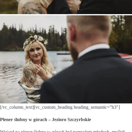
[/vc_column_text][vc_custom_heading heading_semantic=”h3″]
Plener ślubny w górach – Jezioro Szczyrbskie
Wyjazd na plener ślubny w górach był pomysłem młodych, myśleli