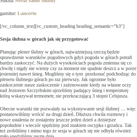
Suknia
Novia Salon Ślubny
garnitur:
Lancerto
[/vc_column_text][vc_custom_heading heading_semantic=”h3″]
Sesja ślubna w górach jak się przygotować
Planując plener ślubny w górach, najważniejszą rzeczą będzie
sprawdzenie warunków pogodowych gdyż pogoda w górach potrafi
bardzo zaskoczyć. Na dużych wysokościach pogoda zmienna się co
chwilę i nigdy nie wiemy czy za moment nie spadnie deszcz a w porze
jesienniej nawet śnieg. Mogliśmy się o tym przekonać podchodząc do
pleneru ślubnego górach po raz pierwszy. Jak ogromne było
zaskoczenie nasze zaskoczenie i zażenowanie kiedy na własne oczy
nad Jeziorem Szczyrbskim ujrzeliśmy padający śnieg i temperaturę
którą wskazywał termometr, nie przekraczającą 3 stopni Celsjusza.
Obecne warunki nie pozwalały na wykonywanie sesji ślubnej … więc
postanowiliśmy wrócić na drugi dzień. Dłuższa chwila rozmowy i
nowe ustalenia że zostajemy jeszcze jeden dzień a dzisiejsze
popołudnie i wieczór spędzimy pod znakiem oscypka i grzańca. Tak
też zrobiliśmy i mimo tego że sesja w górach się nie odbyła również
miło spędziliśmy resztę dnia.