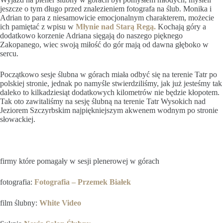
jeszcze o tym długo przed znalezieniem fotografa na ślub. Monika i
Adrian to para z niesamowicie emocjonalnym charakterem, możecie
ich pamiętać z wpisu w
Młynie nad Starą Regą.
Kochają góry a
dodatkowo korzenie Adriana sięgają do naszego pięknego
Zakopanego, wiec swoją miłość do gór mają od dawna głęboko w
sercu.
Początkowo sesje ślubna w górach miała odbyć się na terenie Tatr po
polskiej stronie, jednak po namyśle stwierdziliśmy, jak już jesteśmy tak
daleko to kilkadziesiąt dodatkowych kilometrów nie będzie kłopotem.
Tak oto zawitaliśmy na sesję ślubną na terenie Tatr Wysokich nad
Jeziorem Szczyrbskim najpiękniejszym akwenem wodnym po stronie
słowackiej.
firmy które pomagały w sesji plenerowej w górach
fotografia:
Fotografia – Przemek Białek
film ślubny:
White Video