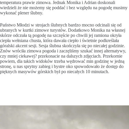
temperatura prawie zimowa. Jednak Monika i Adrian doskonali
wiedzieli że nie możemy się poddać i bez względu na pogodę musimy
wykonać plener ślubny.
Państwo Młodzi w strojach ślubnych bardzo mocno odcinali się od
ubranych w kurtki zimowe turystów. Dodatkowo Monika na własnej
skórze odczuła tą pogodę na szczęście po chwili jej ramiona okryła
ciepła wełniana chusta, która dawała ciepło i świetnie podkreślała
góralski akcent sesji. Sesja ślubna skończyła się po niecałej godzinie.
Znów wróciła zimowa pogoda i zaczęliśmy szukać innej alternatywy,
czy mniej ciekawej? przekonacie na dalszych zdjęciach. Przekornie
powiem, dla takich widoków trzeba wędrować min godzinę w jedną
stronę, u nas sprytny zabieg i bystre oko spowodowało że dostęp do
pięknych masywów górskich był po niecałych 10 minutach.