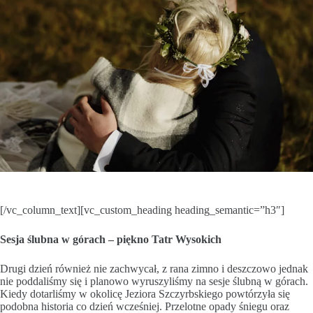
[/vc_column_text][vc_custom_heading heading_semantic=”h3″]
Sesja ślubna w górach – piękno Tatr Wysokich
Drugi dzień również nie zachwycał, z rana zimno i deszczowo jednak
nie poddaliśmy się i planowo wyruszyliśmy na sesje ślubną w górach.
Kiedy dotarliśmy w okolicę Jeziora Szczyrbskiego powtórzyła się
podobna historia co dzień wcześniej. Przelotne opady śniegu oraz