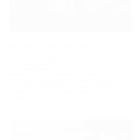
blog
Sesja rodzinna w górach – Rabka Zdrój
Szewc bez butów chodzi … to przysłowie zna
każdy, sprawdza się prawie w
99{434000e4c5b94b271706554e9523d359ed60903
e0c0b007322a41cfb3c4890b8} przypadków ale
jeśli “szewc” ma możliwość to może buty zrobić dla
całej rodziny? oczywiście że tak. Dlatego po prawie
tygodniu “polowania” na światło udało się
wykonać…