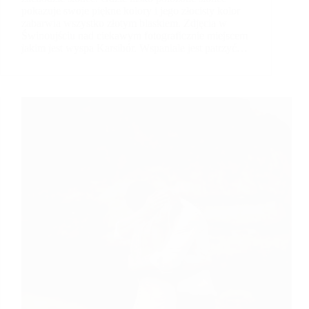
pokazuje swoje piękne kolory i jego złocisty kolor
zabarwia wszystko złotym blaskiem. Zdjęcia w
Świnoujściu nad ciekawym fotograficznie miejscem
jakim jest wyspa Karsibór. Wspaniale jest patrzyć…