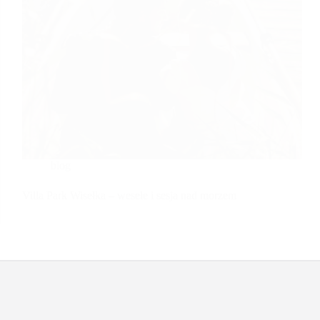
blog
Villa Park Wisełka – wesele i sesja nad morzem